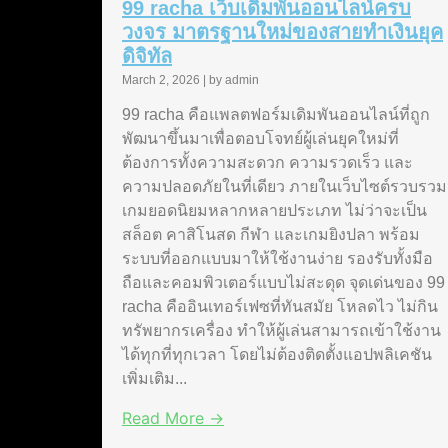
99 racha เว็บเดิมพันออนไลน์ครบ
วงจร มาตรฐานใหม่ของสายทำเงินยุค
ดิจิทัล
March 2, 2026
|
by admin
99 racha คือแพลตฟอร์มเดิมพันออนไลน์ที่ถูก
พัฒนาขึ้นมาเพื่อตอบโจทย์ผู้เล่นยุคใหม่ที่
ต้องการทั้งความสะดวก ความรวดเร็ว และ
ความปลอดภัยในที่เดียว ภายในเว็บไซต์รวบรวม
เกมยอดนิยมหลากหลายประเภท ไม่ว่าจะเป็น
สล็อต คาสิโนสด กีฬา และเกมยิงปลา พร้อม
ระบบที่ออกแบบมาให้ใช้งานง่าย รองรับทั้งมือ
ถือและคอมพิวเตอร์แบบไม่สะดุด จุดเด่นของ 99
racha คืออินเทอร์เฟซที่ทันสมัย โหลดไว ไม่กิน
ทรัพยากรเครื่อง ทำให้ผู้เล่นสามารถเข้าใช้งาน
ได้ทุกที่ทุกเวลา โดยไม่ต้องติดตั้งแอปพลิเคชัน
เพิ่มเติม...
Read More →